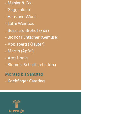
- Mahler & Co.
- Guggenloch
- Hans und Wurst
- Lüthi Weinbau
- Bosshard Biohof (Eier)
- Biohof Püntacher (Gemüse)
- Appisberg (Kräuter)
- Martin (Äpfel)
- Aret Honig
- Blumen: Schnittstelle Jona
Montag bis Samstag
- Kochfinger Catering