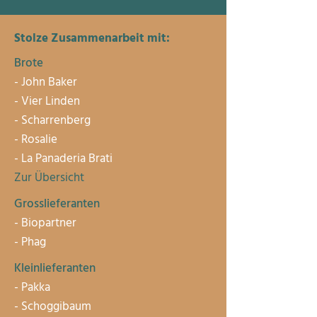
Stolze Zusammenarbeit mit:
Brote
- John Baker
- Vier Linden
- Scharrenberg
- Rosalie
- La Panaderia Brati
Zur Übersicht
Grosslieferanten
- Biopartner
- Phag
Kleinlieferanten
- Pakka
-
Schoggibaum